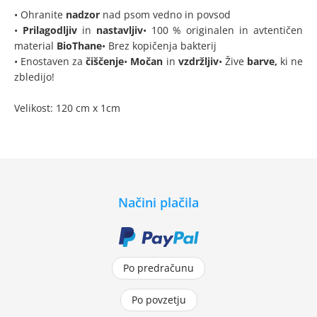
• Ohranite
nadzor
nad psom vedno in povsod
•
Prilagodljiv
in
nastavljiv
• 100 % originalen in avtentičen
material
BioThane
• Brez kopičenja bakterij
• Enostaven za
čiščenje
•
Močan
in
vzdržljiv
• Žive
barve,
ki ne
zbledijo!
Velikost: 120 cm x 1cm
Načini plačila
Po predračunu
Po povzetju