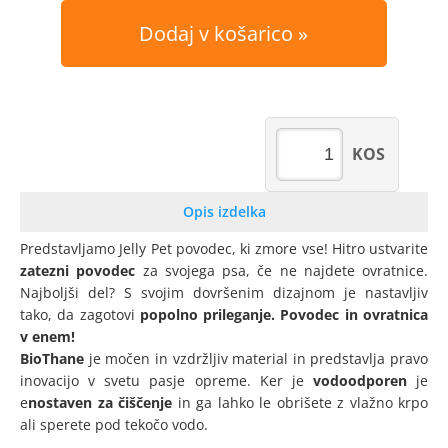
Dodaj v košarico
KOS
Opis izdelka
Predstavljamo Jelly Pet povodec, ki zmore vse! Hitro ustvarite
zatezni povodec
za svojega psa, če ne najdete ovratnice.
Najboljši del? S svojim dovršenim dizajnom je nastavljiv
tako, da zagotovi
popolno prileganje.
Povodec in ovratnica
v enem!
BioThane
je močen in vzdržljiv material in predstavlja pravo
inovacijo v svetu pasje opreme. Ker je
vodoodporen
je
e
nostaven za čiščenje
in ga lahko le obrišete z vlažno krpo
ali sperete pod tekočo vodo.