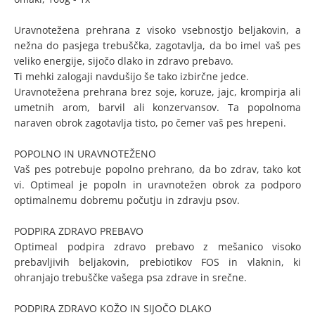
Uravnotežena prehrana z visoko vsebnostjo beljakovin, a
nežna do pasjega trebuščka, zagotavlja, da bo imel vaš pes
veliko energije, sijočo dlako in zdravo prebavo.
Ti mehki zalogaji navdušijo še tako izbirčne jedce.
Uravnotežena prehrana brez soje, koruze, jajc, krompirja ali
umetnih arom, barvil ali konzervansov. Ta popolnoma
naraven obrok zagotavlja tisto, po čemer vaš pes hrepeni.
POPOLNO IN URAVNOTEŽENO
Vaš pes potrebuje popolno prehrano, da bo zdrav, tako kot
vi. Optimeal je popoln in uravnotežen obrok za podporo
optimalnemu dobremu počutju in zdravju psov.
PODPIRA ZDRAVO PREBAVO
Optimeal podpira zdravo prebavo z mešanico visoko
prebavljivih beljakovin, prebiotikov FOS in vlaknin, ki
ohranjajo trebuščke vašega psa zdrave in srečne.
PODPIRA ZDRAVO KOŽO IN SIJOČO DLAKO