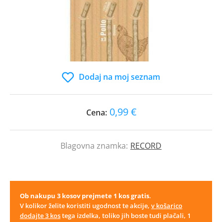
Dodaj na moj seznam
0,99 €
Cena:
Blagovna znamka:
RECORD
Ob nakupu 3 kosov prejmete 1 kos gratis
.
V kolikor želite koristiti ugodnost te akcije,
v košarico
dodajte 3 kos
tega izdelka, toliko jih boste tudi plačali, 1