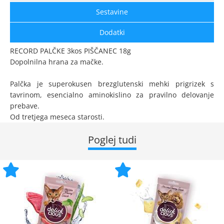
Sestavine
Dodatki
RECORD PALČKE 3kos PIŠČANEC 18g
Dopolnilna hrana za mačke.
Palčka je superokusen brezglutenski mehki prigrizek s
tavrinom, esencialno aminokislino za pravilno delovanje
prebave.
Od tretjega meseca starosti.
Poglej tudi