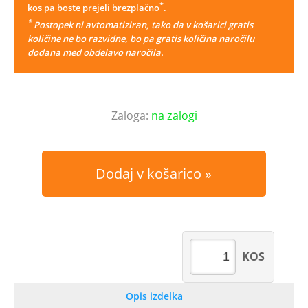
*
kos pa boste prejeli brezplačno
.
*
Postopek ni avtomatiziran, tako da v košarici gratis
količine ne bo razvidne, bo pa gratis količina naročilu
dodana med obdelavo naročila.
Zaloga:
na zalogi
Dodaj v košarico
KOS
Opis izdelka