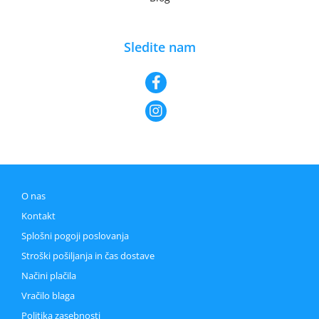
Sledite nam
O nas
Kontakt
Splošni pogoji poslovanja
Stroški pošiljanja in čas dostave
Načini plačila
Vračilo blaga
Politika zasebnosti