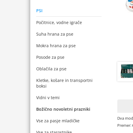
PSI
Počitnice, vodne igrače
Suha hrana za pse
Mokra hrana za pse
Posode za pse
Oblačila za pse
Kletke, košare in transportni
boksi
Vidni v temi
Božično novoletni prazniki
Dva mode
Vse za pasje mladičke
Premer: 
Vse za starostnike