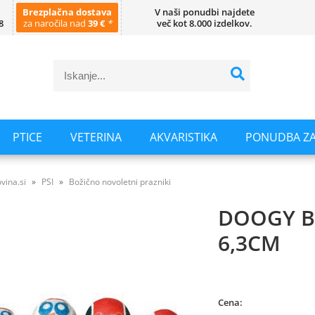
Brezplačna dostava
V naši ponudbi najdete
8
za naročila nad
39 €
*
več kot 8.000 izdelkov.
PTICE
VETERINA
AKVARISTIKA
PONUDBA ZA
vina.si
PSI
Božično novoletni prazniki
DOOGY B
6,3CM
Cena: