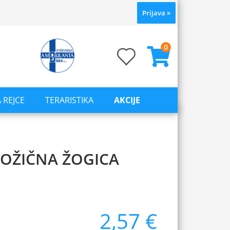
Prijava
»
0
 REJCE
TERARISTIKA
AKCIJE
OŽIČNA ŽOGICA
2,57 €