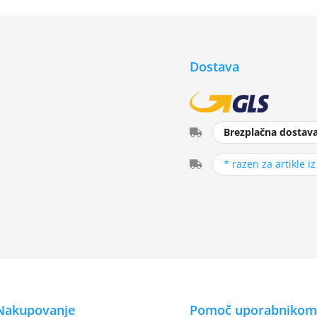
Dostava
Brezplačna dostav
* razen za artikle i
Nakupovanje
Pomoč uporabnikom