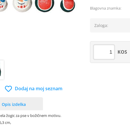
Blagovna znamka:
Zaloga:
KOS
Dodaj na moj seznam
Opis izdelka
la žogic za pse v božičnem motivu.
6,3 cm,