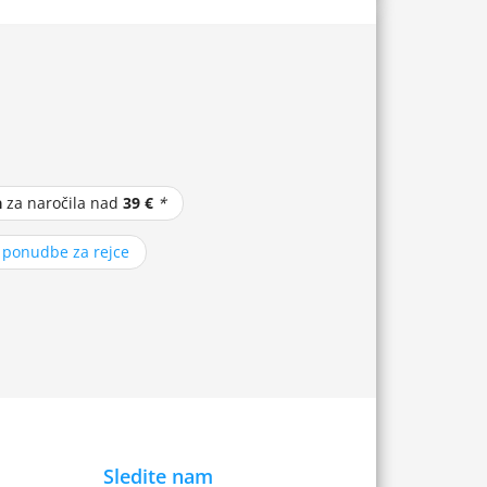
a
za naročila nad
39 €
*
z ponudbe za rejce
Sledite nam