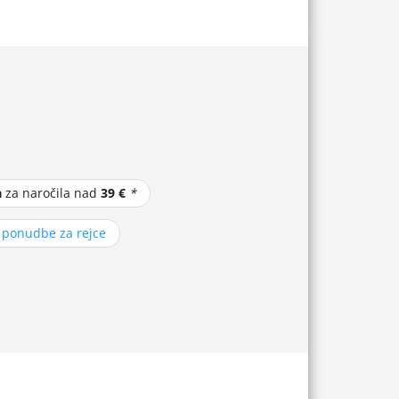
a
za naročila nad
39 €
*
z ponudbe za rejce