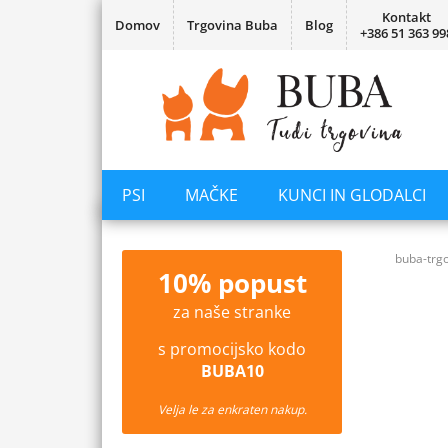
Kontakt
Domov
Trgovina Buba
Blog
+386 51 363 99
PSI
MAČKE
KUNCI IN GLODALCI
buba-trgo
10% popust
za naše stranke
s promocijsko kodo
BUBA10
Velja le za enkraten nakup.