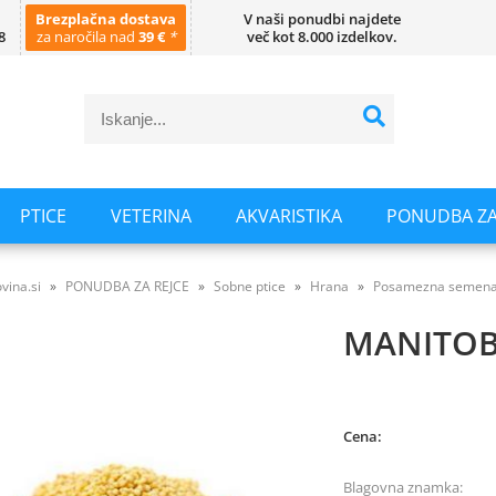
Brezplačna dostava
V naši ponudbi najdete
8
za naročila nad
39 €
*
več kot 8.000 izdelkov.
PTICE
VETERINA
AKVARISTIKA
PONUDBA ZA
vina.si
PONUDBA ZA REJCE
Sobne ptice
Hrana
Posamezna semen
MANITOB
Cena:
Blagovna znamka: