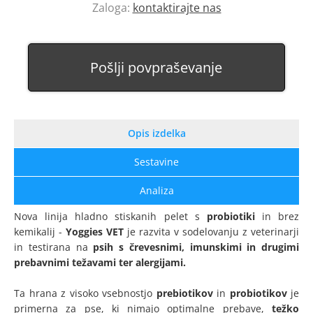
Zaloga:
kontaktirajte nas
Pošlji povpraševanje
Opis izdelka
Sestavine
Analiza
Nova linija hladno stiskanih pelet s
probiotiki
in brez
kemikalij -
Yoggies VET
je razvita v sodelovanju z veterinarji
in testirana na
psih s črevesnimi, imunskimi in drugimi
prebavnimi težavami ter alergijami.
Ta hrana z visoko vsebnostjo
prebiotikov
in
probiotikov
je
primerna za pse, ki nimajo optimalne prebave,
težko