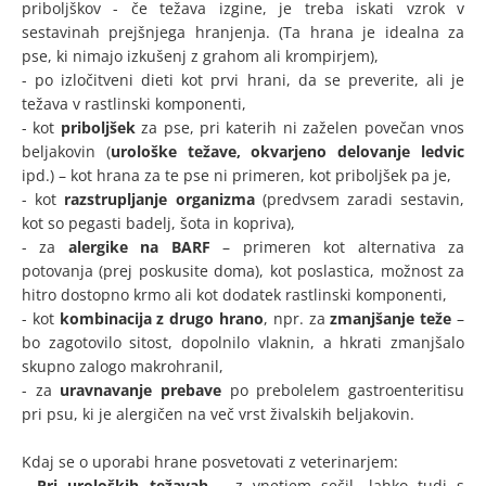
priboljškov - če težava izgine, je treba iskati vzrok v
sestavinah prejšnjega hranjenja. (Ta hrana je idealna za
pse, ki nimajo izkušenj z grahom ali krompirjem),
- po izločitveni dieti kot prvi hrani, da se preverite, ali je
težava v rastlinski komponenti,
- kot
priboljšek
za pse, pri katerih ni zaželen povečan vnos
beljakovin (
urološke težave, okvarjeno delovanje ledvic
ipd.) – kot hrana za te pse ni primeren, kot priboljšek pa je,
- kot
razstrupljanje organizma
(predvsem zaradi sestavin,
kot so pegasti badelj, šota in kopriva),
- za
alergike na BARF
– primeren kot alternativa za
potovanja (prej poskusite doma), kot poslastica, možnost za
hitro dostopno krmo ali kot dodatek rastlinski komponenti,
- kot
kombinacija
z drugo hrano
, npr. za
zmanjšanje teže
–
bo zagotovilo sitost, dopolnilo vlaknin, a hkrati zmanjšalo
skupno zalogo makrohranil,
- za
uravnavanje prebave
po prebolelem gastroenteritisu
pri psu, ki je alergičen na več vrst živalskih beljakovin.
Kdaj se o uporabi hrane posvetovati z veterinarjem:
-
Pri uroloških težavah
– z vnetjem sečil, lahko tudi s