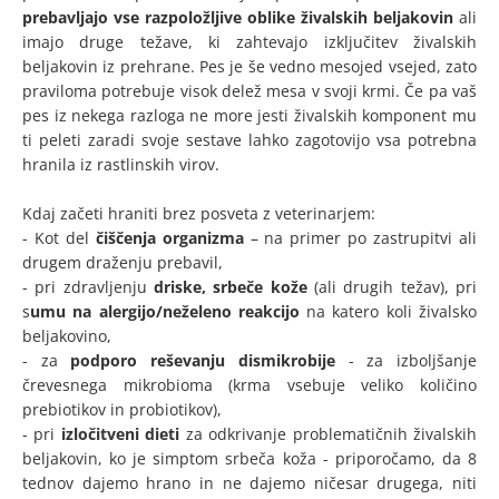
prebavljajo vse razpoložljive oblike živalskih beljakovin
ali
imajo druge težave, ki zahtevajo izključitev živalskih
beljakovin iz prehrane. Pes je še vedno mesojed vsejed, zato
praviloma potrebuje visok delež mesa v svoji krmi. Če pa vaš
pes iz nekega razloga ne more jesti živalskih komponent mu
ti peleti zaradi svoje sestave lahko zagotovijo vsa potrebna
hranila iz rastlinskih virov.
Kdaj začeti hraniti brez posveta z veterinarjem:
- Kot del
čiščenja organizma
– na primer po zastrupitvi ali
drugem draženju prebavil,
- pri zdravljenju
driske, srbeče kože
(ali drugih težav), pri
s
umu na alergijo/neželeno reakcijo
na katero koli živalsko
beljakovino,
- za
podporo reševanju dismikrobije
- za izboljšanje
črevesnega mikrobioma (krma vsebuje veliko količino
prebiotikov in probiotikov),
- pri
izločitveni dieti
za odkrivanje problematičnih živalskih
beljakovin, ko je simptom srbeča koža - priporočamo, da 8
tednov dajemo hrano in ne dajemo ničesar drugega, niti