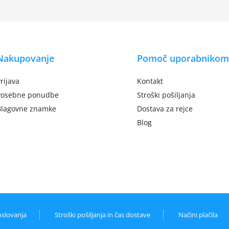
Nakupovanje
Pomoč uporabnikom
rijava
Kontakt
Posebne ponudbe
Stroški pošiljanja
Blagovne znamke
Dostava za rejce
Blog
oslovanja
Stroški pošiljanja in čas dostave
Načini plačila