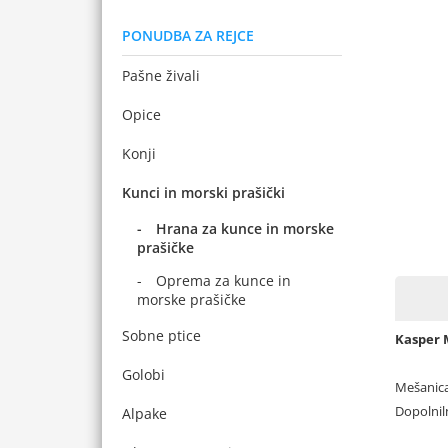
PONUDBA ZA REJCE
Pašne živali
Opice
Konji
Kunci in morski prašički
Hrana za kunce in morske
prašičke
Oprema za kunce in
morske prašičke
Sobne ptice
Kasper 
Golobi
Mešanica 
Dopolnil
Alpake