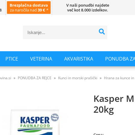
Brezplačna dostava
V naši ponudbi najdete
8
za naročila nad
39 €
*
več kot 8.000 izdelkov.
PTICE
VETERINA
AKVARISTIKA
PONUDBA ZA
vina.si
PONUDBA ZA REJCE
Kunci in morski prašički
Hrana za kunce in
Kasper M
20kg
Cena: