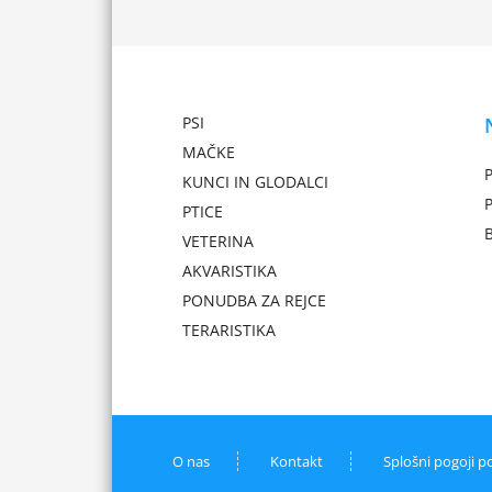
PSI
MAČKE
P
KUNCI IN GLODALCI
PTICE
VETERINA
AKVARISTIKA
PONUDBA ZA REJCE
TERARISTIKA
O nas
Kontakt
Splošni pogoji p