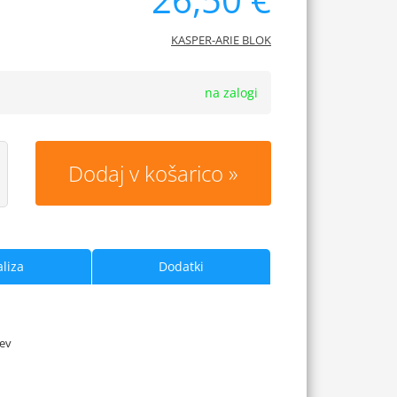
KASPER-ARIE BLOK
na zalogi
Dodaj v košarico
liza
Dodatki
cev