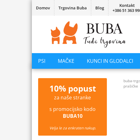
Kontakt
Domov
Trgovina Buba
Blog
+386 51 363 99
PSI
MAČKE
KUNCI IN GLODALCI
buba-trgo
10% popust
prašičke
za naše stranke
s promocijsko kodo
BUBA10
Velja le za enkraten nakup.