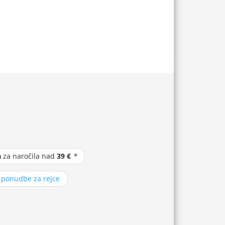
a
za naročila nad
39 €
*
z ponudbe za rejce