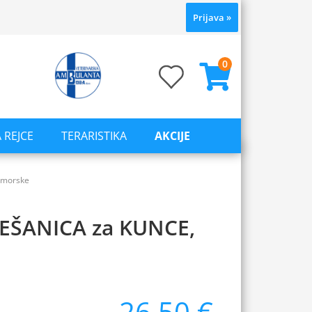
Prijava
»
0
 REJCE
TERARISTIKA
AKCIJE
 morske
EŠANICA za KUNCE,
26,50 €