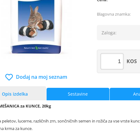
Blagovna znamka:
Zaloga:
KOS
Dodaj na moj seznam
Opis izdelka
Sestavine
Ana
MEŠANICA za KUNCE, 20kg
peletov, lucerne, različnih zrn, sončničnih semen in rožiča za vse vrste kun
na krma za kunce.