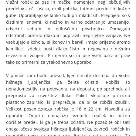
Vlažni robčki za pse in mačke, namenjeni negi občutljivih
predelov - oči, ušesa, okoli gobčka, intimni predeli in kožne
gube. Uporabljajo se lahko tudi pri mladičkih. Prepojeni so s
čistilnimi snovmi, ki nežno in varno odstranijo umazanijo,
odvečni sebum in odluščeno povrhnjico. Pomagajo
odstraniti odmrlo dlako in odpraviti neprijetne vonjave. Ne
vsebujejo alkohola, silikonov in barvil. Imajo prijetno aromo
kamilice. Izdelek pusti dlako čisto in negovano z nežnim
osvežilnim vonjem. Primerno so za pse vseh barv in prav
tako so primerni za vsakodnevno uporabo.
V pomoč vam bodo povsod, kjer nimate dostopa do vode,
hišnega ljubljenčka pa želite očistiti. Robčki so
nenadomestljivi na potovanju, na dopustu, po sprehodu ali
preprosto za osvežitev dlake. Paket vključuje priročno
plastično zapiralo, ki preprečuje, da bi se robčki izsušili.
Velikost posameznega robčka je 18 x 22 cm. Navodila za
uporabo: Odprite embalažo, vzemite robček in nežno
obrišite predel, ki ga je treba očistiti. Ne pozabite obrisati
enega očesa svojega hišnega ljubljenčka, zavreči robček in
uporabiti novo za drugo oko. Enako storite z ušesi. To