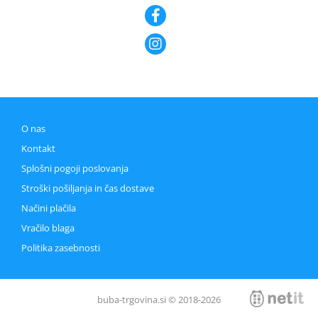
O nas
Kontakt
Splošni pogoji poslovanja
Stroški pošiljanja in čas dostave
Načini plačila
Vračilo blaga
Politika zasebnosti
buba-trgovina.si © 2018-2026