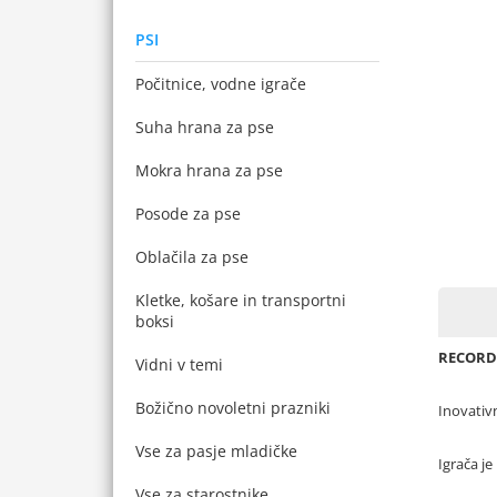
PSI
Počitnice, vodne igrače
Suha hrana za pse
Mokra hrana za pse
Posode za pse
Oblačila za pse
Kletke, košare in transportni
boksi
RECORD
Vidni v temi
Božično novoletni prazniki
Inovativn
Vse za pasje mladičke
Igrača je
Vse za starostnike