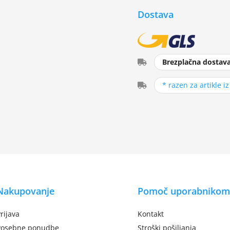
Dostava
Brezplačna dostav
* razen za artikle i
Nakupovanje
Pomoč uporabnikom
rijava
Kontakt
Posebne ponudbe
Stroški pošiljanja