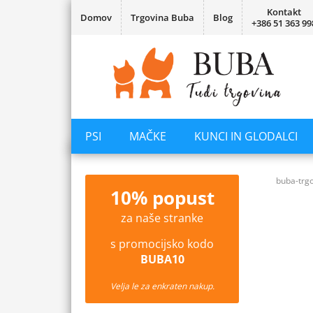
Kontakt
Domov
Trgovina Buba
Blog
+386 51 363 99
PSI
MAČKE
KUNCI IN GLODALCI
buba-trgo
10% popust
za naše stranke
s promocijsko kodo
BUBA10
Velja le za enkraten nakup.