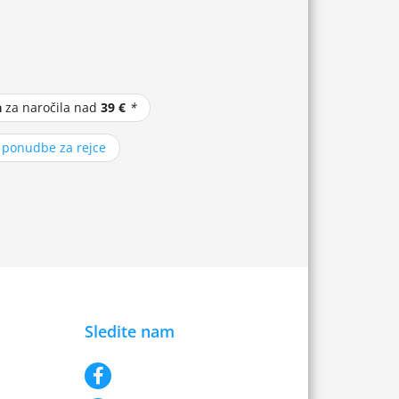
a
za naročila nad
39 €
*
z ponudbe za rejce
Sledite nam