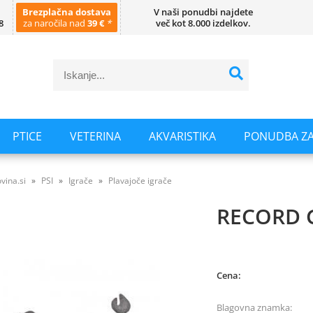
Brezplačna dostava
V naši ponudbi najdete
8
za naročila nad
39 €
*
več kot 8.000 izdelkov.
PTICE
VETERINA
AKVARISTIKA
PONUDBA ZA
vina.si
PSI
Igrače
Plavajoče igrače
RECORD 
Cena:
Blagovna znamka: