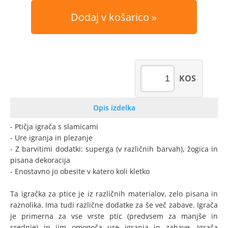
Dodaj v košarico
KOS
Opis izdelka
- Ptičja igrača s slamicami
- Ure igranja in plezanje
- Z barvitimi dodatki: superga (v različnih barvah), žogica in
pisana dekoracija
- Enostavno jo obesite v katero koli kletko
Ta igračka za ptice je iz različnih materialov, zelo pisana in
raznolika. Ima tudi različne dodatke za še več zabave. Igrača
je primerna za vse vrste ptic (predvsem za manjše in
srednje) in jim omogoča ure igranja in zabave. Igrača