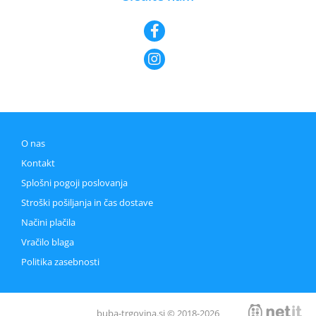
O nas
Kontakt
Splošni pogoji poslovanja
Stroški pošiljanja in čas dostave
Načini plačila
Vračilo blaga
Politika zasebnosti
buba-trgovina.si © 2018-2026