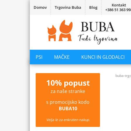
Kontakt
Domov
Trgovina Buba
Blog
+386 51 363 99
PSI
MAČKE
KUNCI IN GLODALCI
buba-trgo
10% popust
za naše stranke
s promocijsko kodo
BUBA10
Velja le za enkraten nakup.