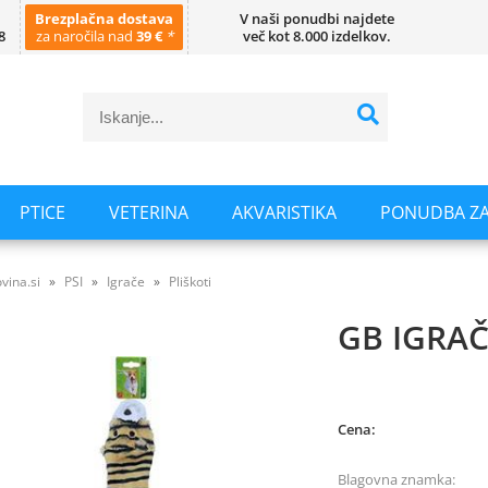
Brezplačna dostava
V naši ponudbi najdete
8
za naročila nad
39 €
*
več kot 8.000 izdelkov.
PTICE
VETERINA
AKVARISTIKA
PONUDBA ZA
vina.si
PSI
Igrače
Pliškoti
GB IGRAČ
Cena:
Blagovna znamka: