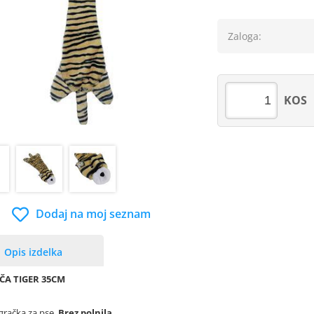
Zaloga:
KOS
Dodaj na moj seznam
Opis izdelka
ČA TIGER 35CM
igračka za pse.
Brez polnila.