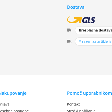
Dostava
Brezplačna dostav
* razen za artikle i
Nakupovanje
Pomoč uporabnikom
rijava
Kontakt
Posebne ponudbe
Stroški pošiljanja