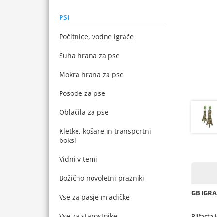
PSI
Počitnice, vodne igrače
Suha hrana za pse
Mokra hrana za pse
Posode za pse
Oblačila za pse
Kletke, košare in transportni
boksi
Vidni v temi
Božično novoletni prazniki
GB IGRA
Vse za pasje mladičke
Vse za starostnike
Plišasta 