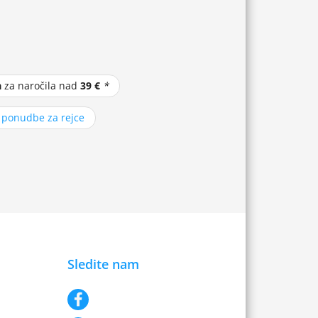
a
za naročila nad
39 €
*
z ponudbe za rejce
Sledite nam