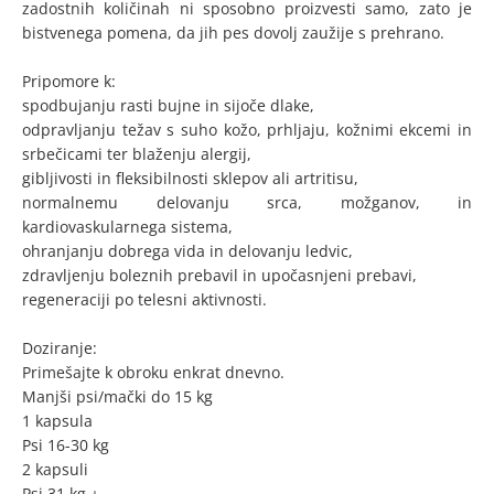
zadostnih količinah ni sposobno proizvesti samo, zato je
bistvenega pomena, da jih pes dovolj zaužije s prehrano.
Pripomore k:
spodbujanju rasti bujne in sijoče dlake,
odpravljanju težav s suho kožo, prhljaju, kožnimi ekcemi in
srbečicami ter blaženju alergij,
gibljivosti in fleksibilnosti sklepov ali artritisu,
normalnemu delovanju srca, možganov, in
kardiovaskularnega sistema,
ohranjanju dobrega vida in delovanju ledvic,
zdravljenju boleznih prebavil in upočasnjeni prebavi,
regeneraciji po telesni aktivnosti.
Doziranje:
Primešajte k obroku enkrat dnevno.
Manjši psi/mački do 15 kg
1 kapsula
Psi 16-30 kg
2 kapsuli
Psi 31 kg +