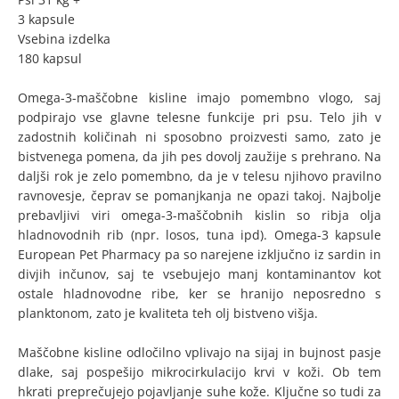
3 kapsule
Vsebina izdelka
180 kapsul
Omega-3-maščobne kisline imajo pomembno vlogo, saj
podpirajo vse glavne telesne funkcije pri psu. Telo jih v
zadostnih količinah ni sposobno proizvesti samo, zato je
bistvenega pomena, da jih pes dovolj zaužije s prehrano. Na
daljši rok je zelo pomembno, da je v telesu njihovo pravilno
ravnovesje, čeprav se pomanjkanja ne opazi takoj. Najbolje
prebavljivi viri omega-3-maščobnih kislin so ribja olja
hladnovodnih rib (npr. losos, tuna ipd). Omega-3 kapsule
European Pet Pharmacy pa so narejene izključno iz sardin in
divjih inčunov, saj te vsebujejo manj kontaminantov kot
ostale hladnovodne ribe, ker se hranijo neposredno s
planktonom, zato je kvaliteta teh olj bistveno višja.
Maščobne kisline odločilno vplivajo na sijaj in bujnost pasje
dlake, saj pospešijo mikrocirkulacijo krvi v koži. Ob tem
hkrati preprečujejo pojavljanje suhe kože. Ključne so tudi za