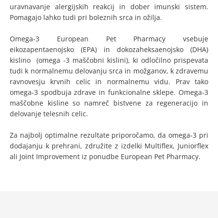
uravnavanje alergijskih reakcij in dober imunski sistem.
Pomagajo lahko tudi pri boleznih srca in ožilja.
Omega-3 European Pet Pharmacy vsebuje
eikozapentaenojsko (EPA) in dokozaheksaenojsko (DHA)
kislino (omega -3 maščobni kislini), ki odločilno prispevata
tudi k normalnemu delovanju srca in možganov, k zdravemu
ravnovesju krvnih celic in normalnemu vidu. Prav tako
omega-3 spodbuja zdrave in funkcionalne sklepe. Omega-3
maščobne kisline so namreč bistvene za regeneracijo in
delovanje telesnih celic.
Za najbolj optimalne rezultate priporočamo, da omega-3 pri
dodajanju k prehrani, združite z izdelki Multiflex, Juniorflex
ali Joint Improvement iz ponudbe European Pet Pharmacy.