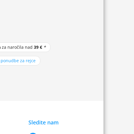
a
za naročila nad
39 €
*
z ponudbe za rejce
Sledite nam