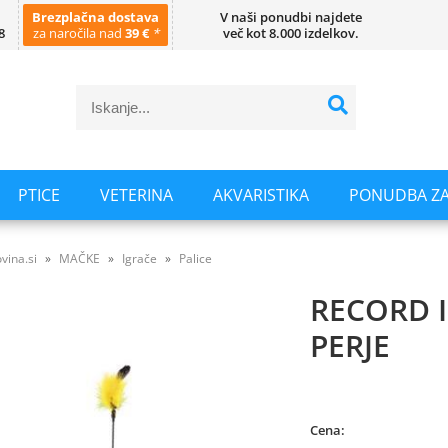
Brezplačna dostava
V naši ponudbi najdete
8
za naročila nad
39 €
*
več kot 8.000 izdelkov.
PTICE
VETERINA
AKVARISTIKA
PONUDBA ZA
vina.si
MAČKE
Igrače
Palice
RECORD 
PERJE
Cena: