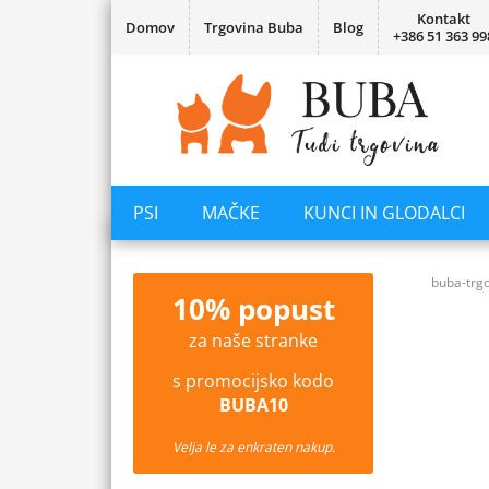
Kontakt
Domov
Trgovina Buba
Blog
+386 51 363 99
PSI
MAČKE
KUNCI IN GLODALCI
buba-trgo
10% popust
za naše stranke
s promocijsko kodo
BUBA10
Velja le za enkraten nakup.