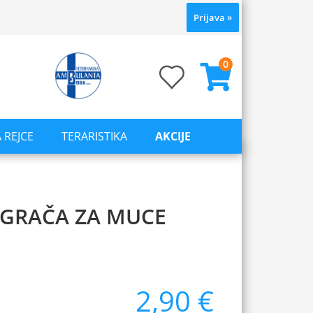
Prijava
»
0
 REJCE
TERARISTIKA
AKCIJE
IGRAČA ZA MUCE
2,90 €