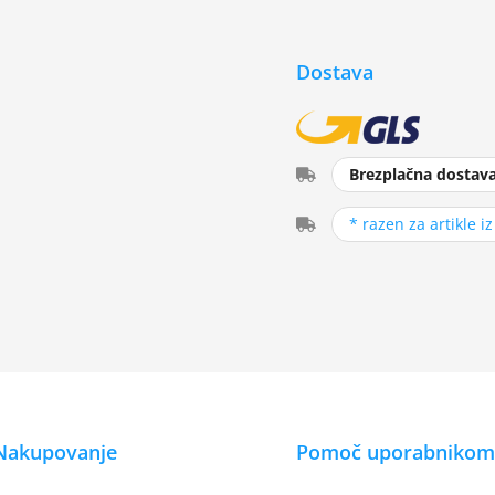
Dostava
Brezplačna dostav
* razen za artikle i
Nakupovanje
Pomoč uporabnikom