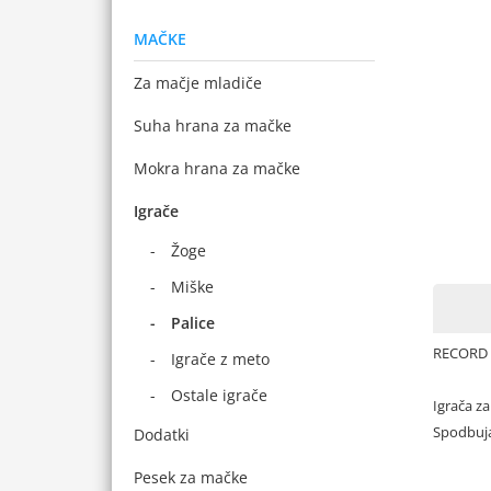
MAČKE
Za mačje mladiče
Suha hrana za mačke
Mokra hrana za mačke
Igrače
Žoge
Miške
Palice
RECORD 
Igrače z meto
Ostale igrače
Igrača z
Spodbuja 
Dodatki
Pesek za mačke