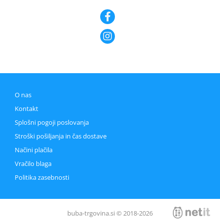
O nas
Kontakt
Splošni pogoji poslovanja
Stroški pošiljanja in čas dostave
Načini plačila
Vračilo blaga
Politika zasebnosti
buba-trgovina.si © 2018-2026