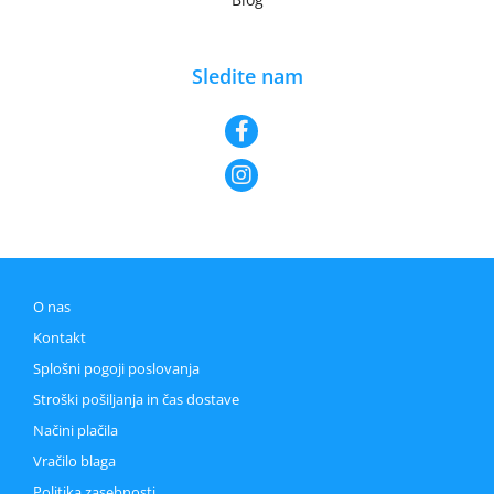
Sledite nam
O nas
Kontakt
Splošni pogoji poslovanja
Stroški pošiljanja in čas dostave
Načini plačila
Vračilo blaga
Politika zasebnosti