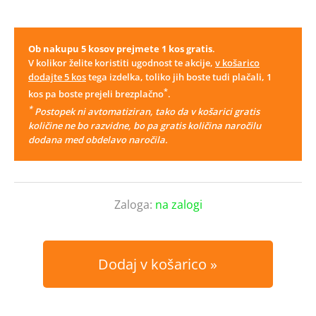
Ob nakupu 5 kosov prejmete 1 kos gratis
.
V kolikor želite koristiti ugodnost te akcije,
v košarico
dodajte 5 kos
tega izdelka, toliko jih boste tudi plačali, 1
*
kos pa boste prejeli brezplačno
.
*
Postopek ni avtomatiziran, tako da v košarici gratis
količine ne bo razvidne, bo pa gratis količina naročilu
dodana med obdelavo naročila.
Zaloga:
na zalogi
Dodaj v košarico