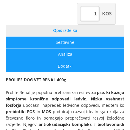
KOS
Opis izdelka
Sestavine
Analiza
Dodatki
PROLIFE DOG VET RENAL 400g
Prolife Renal je popolna prehranska rešitev
za pse, ki kažejo
simptome kronične odpovedi ledvic
.
Nizka vsebnost
fosforja
upočasni napredek ledvične odpovedi, medtem ko
prebiotiki FOS
in
MOS
podpirajo razvoj idealnega okolja za
črevesno floro in pomagajo preprečevati razvoj želodčne
razjede. Njegov
antioksidacijski kompleks
z
bioflavonoidi