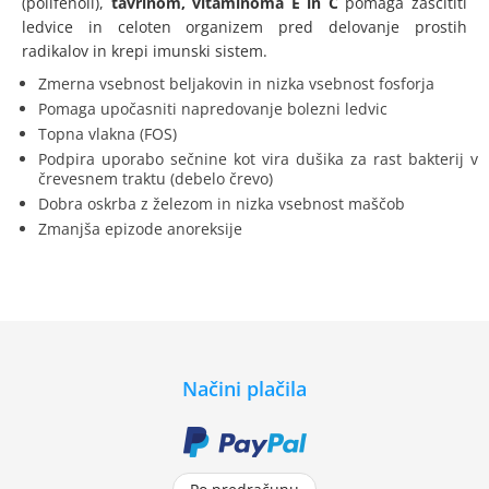
(polifenoli),
tavrinom, vitaminoma
E in C
pomaga zaščititi
ledvice in celoten organizem pred delovanje prostih
radikalov in krepi imunski sistem.
Zmerna vsebnost beljakovin in nizka vsebnost fosforja
Pomaga upočasniti napredovanje bolezni ledvic
Topna vlakna (FOS)
Podpira uporabo sečnine kot vira dušika za rast bakterij v
črevesnem traktu (debelo črevo)
Dobra oskrba z železom in nizka vsebnost maščob
Zmanjša epizode anoreksije
Načini plačila