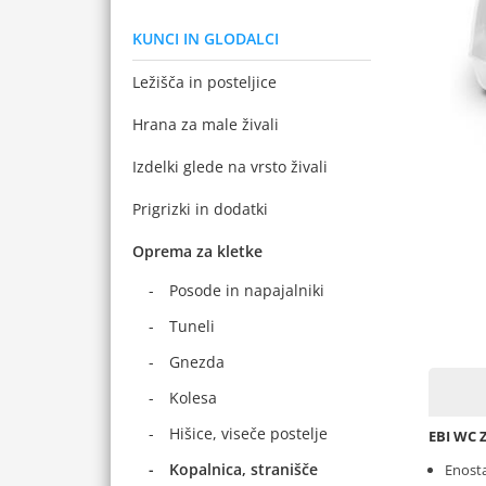
KUNCI IN GLODALCI
Ležišča in posteljice
Hrana za male živali
Izdelki glede na vrsto živali
Prigrizki in dodatki
Oprema za kletke
Posode in napajalniki
Tuneli
Gnezda
Kolesa
Hišice, viseče postelje
EBI WC 
Kopalnica, stranišče
Enosta