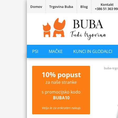
Kontakt
Domov
Trgovina Buba
Blog
+386 51 363 99
PSI
MAČKE
KUNCI IN GLODALCI
buba-trgo
10% popust
za naše stranke
s promocijsko kodo
BUBA10
Velja le za enkraten nakup.