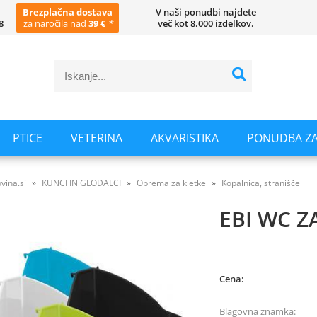
Brezplačna dostava
V naši ponudbi najdete
8
za naročila nad
39 €
*
več kot 8.000 izdelkov.
PTICE
VETERINA
AKVARISTIKA
PONUDBA ZA
vina.si
KUNCI IN GLODALCI
Oprema za kletke
Kopalnica, stranišče
EBI WC 
Cena:
Blagovna znamka: