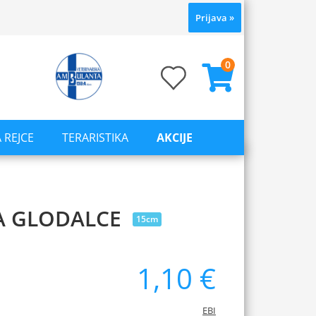
Prijava
»
0
 REJCE
TERARISTIKA
AKCIJE
ZA GLODALCE
15cm
1,10 €
EBI