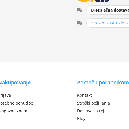
Brezplačna dostav
* razen za artikle i
Nakupovanje
Pomoč uporabnikom
rijava
Kontakt
Posebne ponudbe
Stroški pošiljanja
Blagovne znamke
Dostava za rejce
Blog