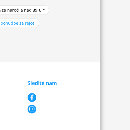
a
za naročila nad
39 €
*
z ponudbe za rejce
Sledite nam