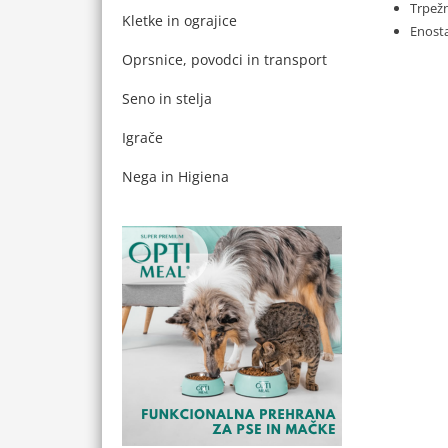
Trpežn
Kletke in ograjice
Enosta
Oprsnice, povodci in transport
Seno in stelja
Igrače
Nega in Higiena