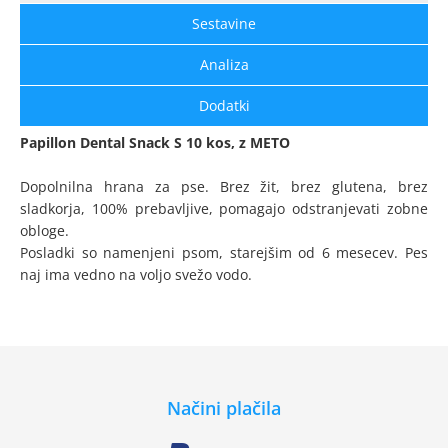
Sestavine
Analiza
Dodatki
Papillon Dental Snack S 10 kos, z METO
Dopolnilna hrana za pse. Brez žit, brez glutena, brez
sladkorja, 100% prebavljive, pomagajo odstranjevati zobne
obloge.
Posladki so namenjeni psom, starejšim od 6 mesecev. Pes
naj ima vedno na voljo svežo vodo.
Načini plačila