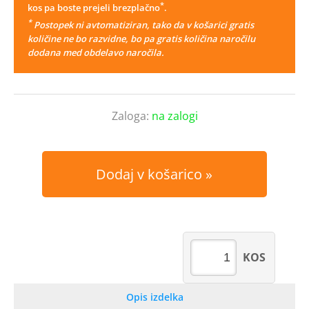
*
kos pa boste prejeli brezplačno
.
*
Postopek ni avtomatiziran, tako da v košarici gratis
količine ne bo razvidne, bo pa gratis količina naročilu
dodana med obdelavo naročila.
Zaloga:
na zalogi
Dodaj v košarico
KOS
Opis izdelka