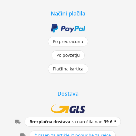
Načini plačila
Po predračunu
Po povzetju
Plačilna kartica
Dostava
Brezplačna dostava
za naročila nad
39 €
*
* razen za artikle iz ponudbe za rejce