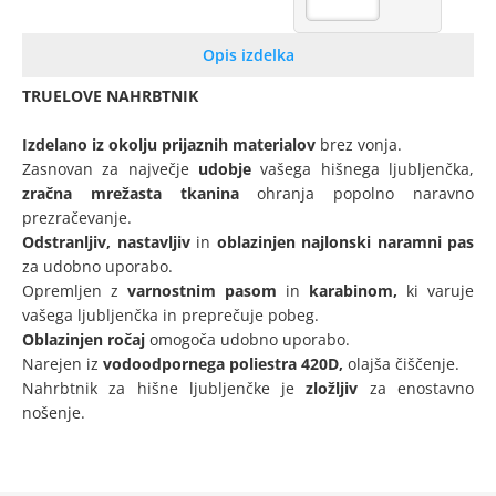
Opis izdelka
TRUELOVE NAHRBTNIK
Izdelano iz okolju prijaznih materialov
brez vonja.
Zasnovan za največje
udobje
vašega hišnega ljubljenčka,
zračna mrežasta tkanina
ohranja popolno naravno
prezračevanje.
Odstranljiv, nastavljiv
in
oblazinjen najlonski naramni pas
za udobno uporabo.
Opremljen z
varnostnim pasom
in
karabinom,
ki varuje
vašega ljubljenčka in preprečuje pobeg.
Oblazinjen ročaj
omogoča udobno uporabo.
Narejen iz
vodoodpornega poliestra 420D,
olajša čiščenje.
Nahrbtnik za hišne ljubljenčke je
zložljiv
za enostavno
nošenje.