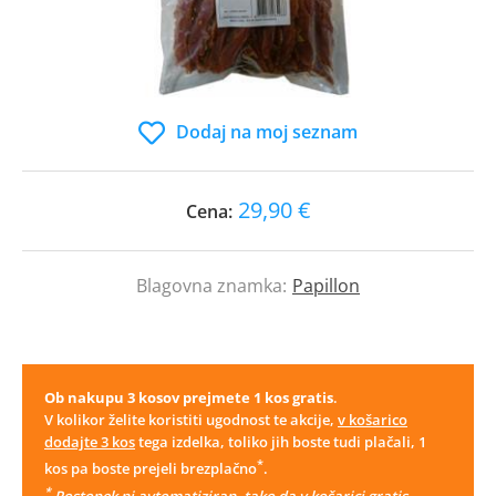
Dodaj na moj seznam
29,90 €
Cena:
Blagovna znamka:
Papillon
Ob nakupu 3 kosov prejmete 1 kos gratis
.
V kolikor želite koristiti ugodnost te akcije,
v košarico
dodajte 3 kos
tega izdelka, toliko jih boste tudi plačali, 1
*
kos pa boste prejeli brezplačno
.
*
Postopek ni avtomatiziran, tako da v košarici gratis