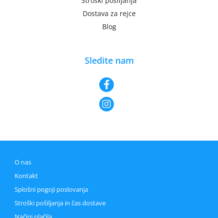
Stroški pošiljanja
Dostava za rejce
Blog
Sledite nam
O nas
Kontakt
Splošni pogoji poslovanja
Stroški pošiljanja in čas dostave
Načini plačila