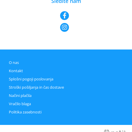
Sledite nam
O nas
Kontakt
Splošni pogoji poslovanja
Stroški pošiljanja in čas dostave
Načini plačila
Vračilo blaga
Politika zasebnosti