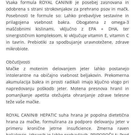
Vsaka formula ROYAL CANIN® je posebej zasnovana in
odobrena s strani strokovnjakov za prehrano psov in mačk.
Posebnosti te formule so: Lahko prebavljive sestavine in
prilagojena vsebnost bakra. Obogatena z omega-3
maščobnimi kislinami, vključno z EPA + DHA, ter
sinergističnim kompleksom, ki vključuje vitamin E, vitamin C
in tavrin. Prebiotiki za spodbujanje uravnotežene, zdrave
mikrobiote.
Občutljvosti
Mačke z motenim delovanjem jeter lahko postanejo
intolerantne na običajno vsebnost beljakovin. Prekomerna
akumulacija bakra in prosti radikali imajo ključno vlogo pri
napredovanju poškodb jeter. Motena presnova hranil in
pomanjkanje apetita otežujeta ohranjanje zdrave telesne
teže vaše mačke.
ROYAL CANIN® HEPATIC suha hrana je popolna dietetična
hrana za mačke, formulirana za podporo delovanju jeter v
primeru kronične jetrne insuficience. Zmerna raven
beljakovin, izbranih in lahko prebavljivih. PRIPOROČILA: Pred