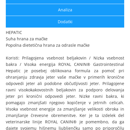
Analiza
Dodatki
HEPATIC
Suha hrana za mačke
Popolna dietetična hrana za odrasle mačke
Koristi: Prilagojena vsebnost beljakovin / Nizka vsebnost
bakra / Visoka energija ROYAL CANIN® Gastrointestinal
Hepatic je posebej oblikovana formula za pomoč pri
ohranjanju zdravja jeter vaše mačke v primerih kronične
odpovedi jeter ali podobne občutljivosti jeter. Prilagojene
ravni visokokakovostnih beljakovin za podporo delovanja
jeter pri kronični odpovedi jeter. Nizke ravni bakra, ki
pomagajo zmanjšati njegovo kopičenje v jetrnih celicah.
Visoka vsebnost energije za zmanjšanje velikosti obroka in
zmanjšanje črevesne obremenitve. Ker je ta izdelek del
veterinarske linije ROYAL CANIN® je pomembno, da ga
dajete svojemu hišnemu ljubljenčku samo po priporočilu