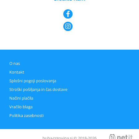
O nas
Kontakt
Splošni pogoji poslovanja
Stroški pošiljanja in čas dostave
Načini plačila
Vračilo blaga
Politika zasebnosti
buba-trgovina.si © 2018-2026