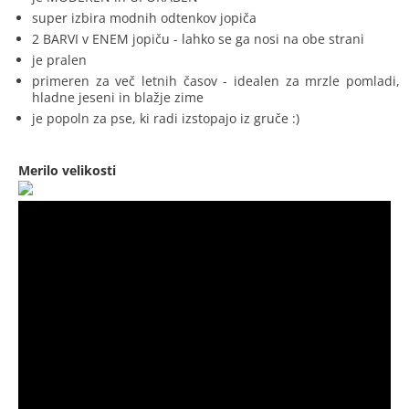
super izbira modnih odtenkov jopiča
2 BARVI v ENEM jopiču - lahko se ga nosi na obe strani
je pralen
primeren za več letnih časov - idealen za mrzle pomladi,
hladne jeseni in blažje zime
je popoln za pse, ki radi izstopajo iz gruče :)
Merilo velikosti