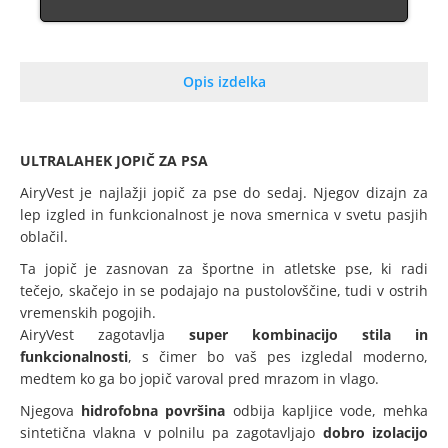
Opis izdelka
ULTRALAHEK JOPIČ ZA PSA
AiryVest je najlažji jopič za pse do sedaj. Njegov dizajn za
lep izgled in funkcionalnost je nova smernica v svetu pasjih
oblačil.
Ta jopič je zasnovan za športne in atletske pse, ki radi
tečejo, skačejo in se podajajo na pustolovščine, tudi v ostrih
vremenskih pogojih.
AiryVest zagotavlja
super kombinacijo stila in
funkcionalnosti
, s čimer bo vaš pes izgledal moderno,
medtem ko ga bo jopič varoval pred mrazom in vlago.
Njegova
hidrofobna površina
odbija kapljice vode, mehka
sintetična vlakna v polnilu pa zagotavljajo
dobro izolacijo