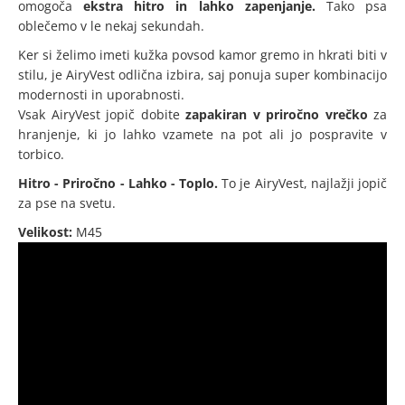
omogoča
ekstra hitro in lahko zapenjanje.
Tako psa
oblečemo v le nekaj sekundah.
Ker si želimo imeti kužka povsod kamor gremo in hkrati biti v
stilu, je AiryVest odlična izbira, saj ponuja super kombinacijo
modernosti in uporabnosti.
Vsak AiryVest jopič dobite
zapakiran v priročno vrečko
za
hranjenje, ki jo lahko vzamete na pot ali jo pospravite v
torbico.
Hitro - Priročno - Lahko - Toplo.
To je AiryVest, najlažji jopič
za pse na svetu.
Velikost:
M45