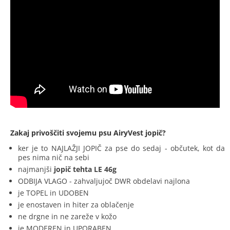
Zakaj privoščiti svojemu psu AiryVest jopič?
ker je to NAJLAŽJI JOPIČ za pse do sedaj - občutek, kot da
pes nima nič na sebi
najmanjši
jopič tehta LE 46g
ODBIJA VLAGO - zahvaljujoč DWR obdelavi najlona
je TOPEL in UDOBEN
je enostaven in hiter za oblačenje
ne drgne in ne zareže v kožo
je MODEREN in UPORABEN