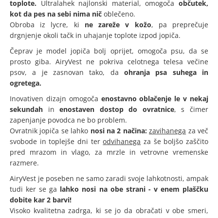
toplote.
Ultralahek najlonski material, omogoča
občutek,
kot da pes na sebi nima nič
oblečeno.
Obroba iz lycre, ki
ne zareže v kožo
, pa preprečuje
drgnjenje okoli tačk in uhajanje toplote izpod jopiča.
Čeprav je model jopiča bolj oprijet, omogoča psu, da se
prosto giba. AiryVest ne pokriva celotnega telesa večine
psov, a je zasnovan tako, da
ohranja psa suhega in
ogretega.
Inovativen dizajn omogoča
enostavno oblačenje
le v nekaj
sekundah
in
enostaven dostop do ovratnice
, s čimer
zapenjanje povodca ne bo problem.
Ovratnik jopiča se lahko
nosi na 2 načina:
zavihanega
za več
svobode in toplejše dni ter
odvihanega
za še boljšo zaščito
pred mrazom in vlago, za mrzle in vetrovne vremenske
razmere.
AiryVest je poseben ne samo zaradi svoje lahkotnosti, ampak
tudi ker se ga
lahko nosi na obe strani
- v enem plaščku
dobite kar 2 barvi!
Visoko kvalitetna zadrga, ki se jo da obračati v obe smeri,