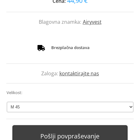
44,90 €
Cena:
Blagovna znamka:
Airyvest
Brezplačna dostava
Zaloga:
kontaktirajte nas
Velikost:
Pošlji povpraševanje