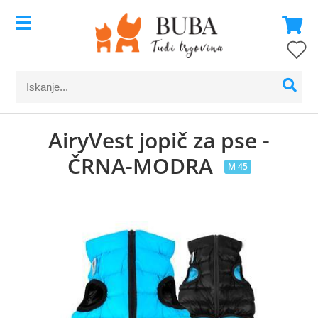
AiryVest jopič za pse -
ČRNA-MODRA
M 45