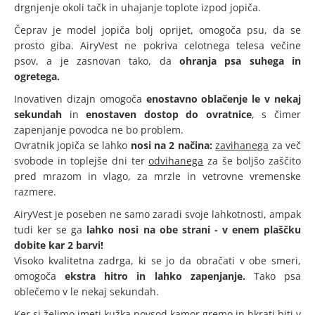
drgnjenje okoli tačk in uhajanje toplote izpod jopiča.
Čeprav je model jopiča bolj oprijet, omogoča psu, da se
prosto giba. AiryVest ne pokriva celotnega telesa večine
psov, a je zasnovan tako, da
ohranja psa suhega in
ogretega.
Inovativen dizajn omogoča
enostavno oblačenje
le v nekaj
sekundah
in
enostaven dostop do ovratnice
, s čimer
zapenjanje povodca ne bo problem.
Ovratnik jopiča se lahko
nosi na 2 načina:
zavihanega
za več
svobode in toplejše dni ter
odvihanega
za še boljšo zaščito
pred mrazom in vlago, za mrzle in vetrovne vremenske
razmere.
AiryVest je poseben ne samo zaradi svoje lahkotnosti, ampak
tudi ker se ga
lahko nosi na obe strani
- v enem plaščku
dobite kar 2 barvi!
Visoko kvalitetna zadrga, ki se jo da obračati v obe smeri,
omogoča
ekstra hitro in lahko zapenjanje.
Tako psa
oblečemo v le nekaj sekundah.
Ker si želimo imeti kužka povsod kamor gremo in hkrati biti v