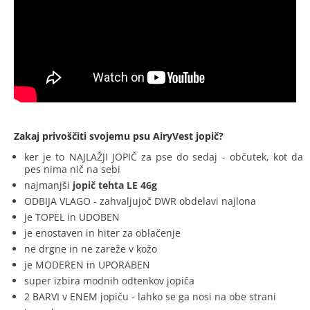
Zakaj privoščiti svojemu psu AiryVest jopič?
ker je to NAJLAŽJI JOPIČ za pse do sedaj - občutek, kot da
pes nima nič na sebi
najmanjši
jopič tehta LE 46g
ODBIJA VLAGO - zahvaljujoč DWR obdelavi najlona
je TOPEL in UDOBEN
je enostaven in hiter za oblačenje
ne drgne in ne zareže v kožo
je MODEREN in UPORABEN
super izbira modnih odtenkov jopiča
2 BARVI v ENEM jopiču - lahko se ga nosi na obe strani