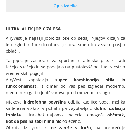
Opis izdelka
ULTRALAHEK JOPIČ ZA PSA
AiryVest je najlažji jopič za pse do sedaj. Njegov dizajn za
lep izgled in funkcionalnost je nova smernica v svetu pasjih
oblačil.
Ta jopič je zasnovan za športne in atletske pse, ki radi
tečejo, skačejo in se podajajo na pustolovščine, tudi v ostrih
vremenskih pogojih.
AiryVest zagotavlja
super kombinacijo stila in
funkcionalnosti
, s čimer bo vaš pes izgledal moderno,
medtem ko ga bo jopič varoval pred mrazom in vlago.
Njegova
hidrofobna površina
odbija kapljice vode, mehka
sintetična vlakna v polnilu pa zagotavljajo
dobro izolacijo
toplote.
Ultralahek najlonski material, omogoča
občutek,
kot da pes na sebi nima nič
oblečeno.
Obroba iz lycre, ki
ne zareže v kožo
, pa preprečuje