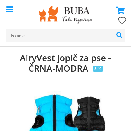
AiryVest jopič za pse -
ČRNA-MODRA
S 40