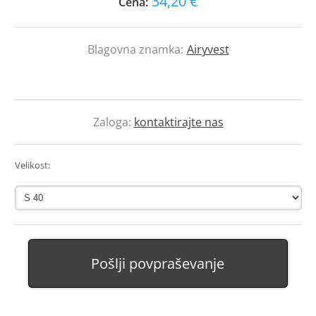
34,20 €
Cena:
Blagovna znamka:
Airyvest
Zaloga:
kontaktirajte nas
Velikost:
Pošlji povpraševanje