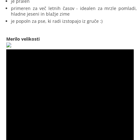
je pralen
primeren za več letnih časov - idealen za mrzle pomladi,
hladne jeseni in blažje zime
je popoln za pse, ki radi izstopajo iz gruče :)
Merilo velikosti