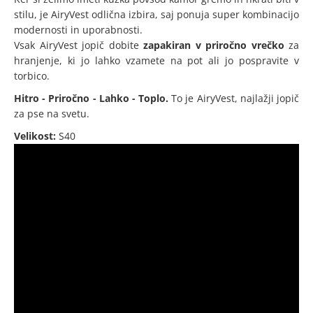
stilu, je AiryVest odlična izbira, saj ponuja super kombinacijo
modernosti in uporabnosti.
Vsak AiryVest jopič dobite
zapakiran v priročno vrečko
za
hranjenje, ki jo lahko vzamete na pot ali jo pospravite v
torbico.
Hitro - Priročno - Lahko - Toplo.
To je AiryVest, najlažji jopič
za pse na svetu.
Velikost:
S40