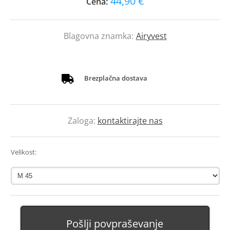
44,90 €
Cena:
Blagovna znamka:
Airyvest
Brezplačna dostava
Zaloga:
kontaktirajte nas
Velikost:
Pošlji povpraševanje