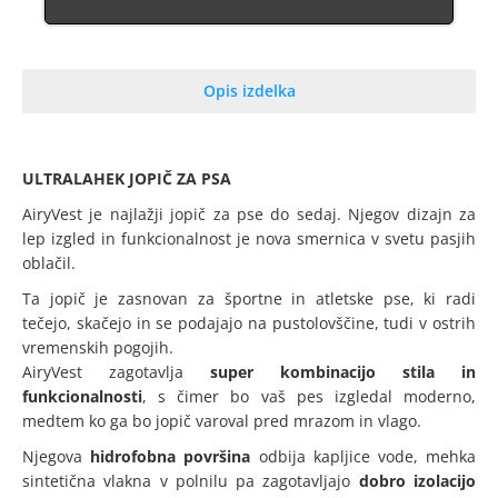
Opis izdelka
ULTRALAHEK JOPIČ ZA PSA
AiryVest je najlažji jopič za pse do sedaj. Njegov dizajn za
lep izgled in funkcionalnost je nova smernica v svetu pasjih
oblačil.
Ta jopič je zasnovan za športne in atletske pse, ki radi
tečejo, skačejo in se podajajo na pustolovščine, tudi v ostrih
vremenskih pogojih.
AiryVest zagotavlja
super kombinacijo stila in
funkcionalnosti
, s čimer bo vaš pes izgledal moderno,
medtem ko ga bo jopič varoval pred mrazom in vlago.
Njegova
hidrofobna površina
odbija kapljice vode, mehka
sintetična vlakna v polnilu pa zagotavljajo
dobro izolacijo