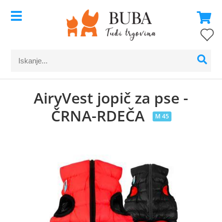
AiryVest jopič za pse -
ČRNA-RDEČA
M 45