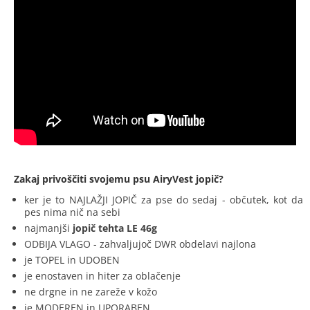
Zakaj privoščiti svojemu psu AiryVest jopič?
ker je to NAJLAŽJI JOPIČ za pse do sedaj - občutek, kot da
pes nima nič na sebi
najmanjši
jopič tehta LE 46g
ODBIJA VLAGO - zahvaljujoč DWR obdelavi najlona
je TOPEL in UDOBEN
je enostaven in hiter za oblačenje
ne drgne in ne zareže v kožo
je MODEREN in UPORABEN