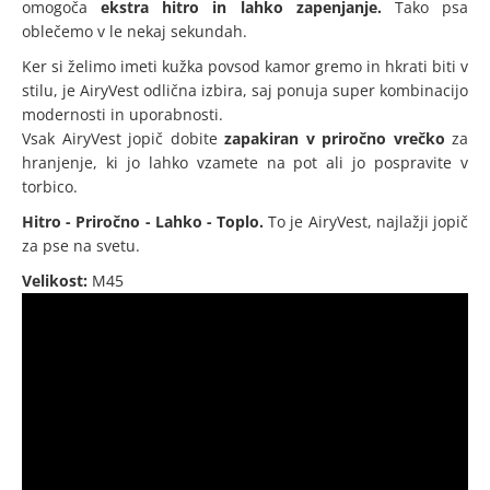
omogoča
ekstra hitro in lahko zapenjanje.
Tako psa
oblečemo v le nekaj sekundah.
Ker si želimo imeti kužka povsod kamor gremo in hkrati biti v
stilu, je AiryVest odlična izbira, saj ponuja super kombinacijo
modernosti in uporabnosti.
Vsak AiryVest jopič dobite
zapakiran v priročno vrečko
za
hranjenje, ki jo lahko vzamete na pot ali jo pospravite v
torbico.
Hitro - Priročno - Lahko - Toplo.
To je AiryVest, najlažji jopič
za pse na svetu.
Velikost:
M45