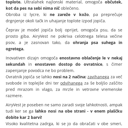
toplote.
Ultralahek najlonski material, omogoča
občutek,
kot da pes na sebi nima nič
oblečeno.
Obroba iz lycre, ki
ne zareže v kožo
, pa preprečuje
drgnjenje okoli tačk in uhajanje toplote izpod jopiča.
Čeprav je model jopiča bolj oprijet, omogoča psu, da se
prosto giba. AiryVest ne pokriva celotnega telesa večine
psov, a je zasnovan tako, da
ohranja psa suhega in
ogretega.
Inovativen dizajn omogoča
enostavno oblačenje
le v nekaj
sekundah
in
enostaven dostop do ovratnice
, s čimer
zapenjanje povodca ne bo problem.
Ovratnik jopiča se lahko
nosi na 2 načina:
zavihanega
za več
svobode in toplejše dni ter
odvihanega
za še boljšo zaščito
pred mrazom in vlago, za mrzle in vetrovne vremenske
razmere.
AiryVest je poseben ne samo zaradi svoje lahkotnosti, ampak
tudi ker se ga
lahko nosi na obe strani
- v enem plaščku
dobite kar 2 barvi!
Visoko kvalitetna zadrga, ki se jo da obračati v obe smeri,