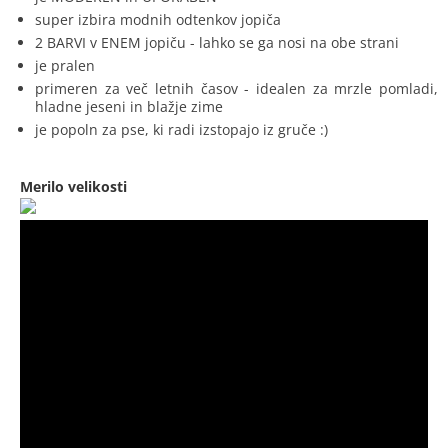
super izbira modnih odtenkov jopiča
2 BARVI v ENEM jopiču - lahko se ga nosi na obe strani
je pralen
primeren za več letnih časov - idealen za mrzle pomladi,
hladne jeseni in blažje zime
je popoln za pse, ki radi izstopajo iz gruče :)
Merilo velikosti