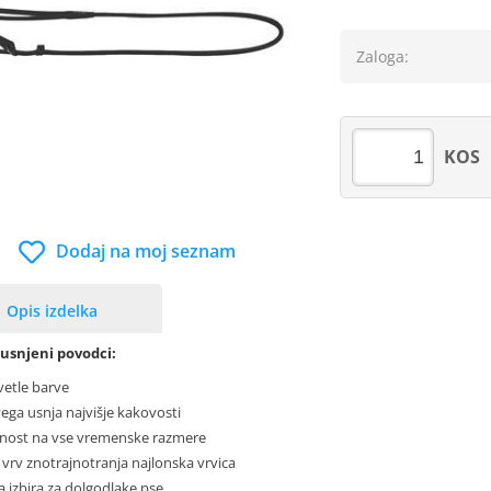
Zaloga:
KOS
Dodaj na moj seznam
Opis izdelka
usnjeni povodci:
svetle barve
vega usnja najvišje kakovosti
nost na vse vremenske razmere
 vrv znotrajnotranja najlonska vrvica
a izbira za dolgodlake pse