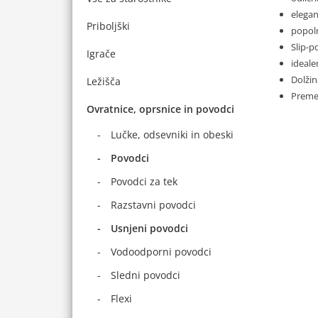
elegan
Priboljški
popoln
Slip-p
Igrače
ideale
Dolži
Ležišča
Preme
Ovratnice, oprsnice in povodci
Lučke, odsevniki in obeski
Povodci
Povodci za tek
Razstavni povodci
Usnjeni povodci
Vodoodporni povodci
Sledni povodci
Flexi