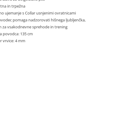
tna in trpežna
o ujemanje s Collar usnjenimi ovratnicami
ovodec pomaga nadzorovati hišnega ljubljenčka,
n za vsakodnevne sprehode in trening
na povodca: 135 cm
r vrvice: 4 mm