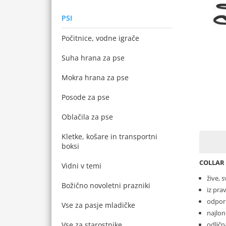
PSI
Počitnice, vodne igrače
Suha hrana za pse
Mokra hrana za pse
Posode za pse
Oblačila za pse
Kletke, košare in transportni
boksi
COLLAR 
Vidni v temi
žive, 
Božično novoletni prazniki
iz pra
odpor
Vse za pasje mladičke
najlon
odličn
Vse za starostnike