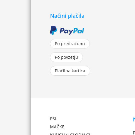
Načini plačila
Po predračunu
Po povzetju
Plačilna kartica
PSI
MAČKE
P
KUNCI IN GLODALCI