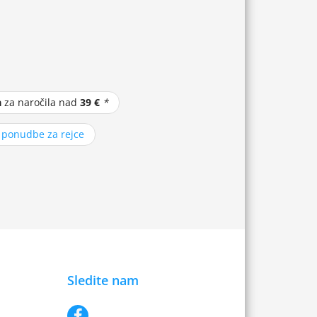
a
za naročila nad
39 €
*
z ponudbe za rejce
Sledite nam