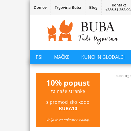
Kontakt
Domov
Trgovina Buba
Blog
+386 51 363 99
PSI
MAČKE
KUNCI IN GLODALCI
buba-trgo
10% popust
za naše stranke
s promocijsko kodo
BUBA10
Velja le za enkraten nakup.