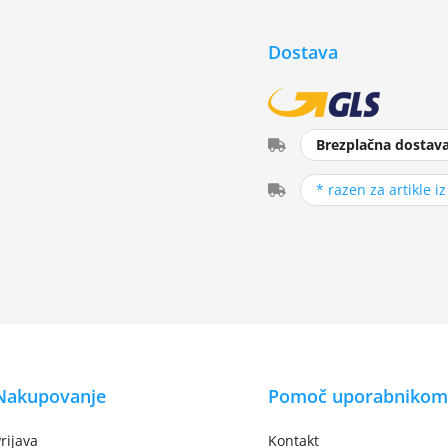
Dostava
Brezplačna dostav
* razen za artikle i
Nakupovanje
Pomoč uporabnikom
rijava
Kontakt