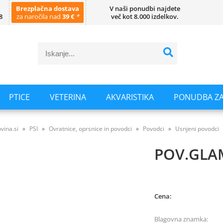
Brezplačna dostava
V naši ponudbi najdete
8
za naročila nad
39 €
*
več kot 8.000 izdelkov.
PTICE
VETERINA
AKVARISTIKA
PONUDBA ZA
vina.si
PSI
Ovratnice, oprsnice in povodci
Povodci
Usnjeni povodci
POV.GLA
Cena:
Blagovna znamka: