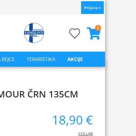
Prijava
»
0
 REJCE
TERARISTIKA
AKCIJE
MOUR ČRN 135CM
18,90 €
COLLAR